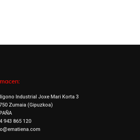
lmacen:
lígono Industrial Joxe Mari Korta 3
750 Zumaia (Gipuzkoa)
PAÑA
4 943 865 120
fo@ematiena.com