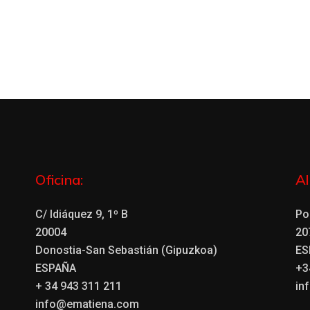
Oficina:
A
C/ Idiáquez 9, 1º B
Po
20004
20
Donostia-San Sebastián (Gipuzkoa)
ES
ESPAÑA
+3
+ 34 943 311 211
in
info@ematiena.com