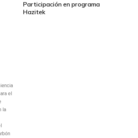
Participación en programa
Hazitek
ciencia
ara el
e
 la
l
arbón