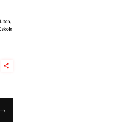
Liten
,
Eskola