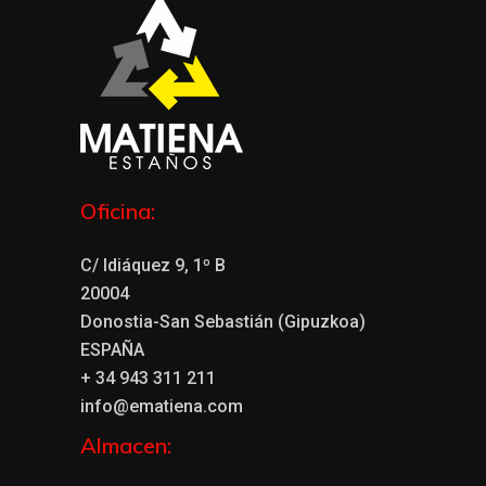
Oficina:
C/ Idiáquez 9, 1º B
20004
Donostia-San Sebastián (Gipuzkoa)
ESPAÑA
+ 34 943 311 211
info@ematiena.com
Almacen: