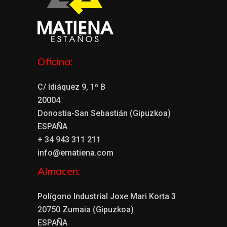
Oficina:
C/ Idiáquez 9, 1º B
20004
Donostia-San Sebastián (Gipuzkoa)
ESPAÑA
+ 34 943 311 211
info@ematiena.com
Almacen:
Polígono Industrial Joxe Mari Korta 3
20750 Zumaia (Gipuzkoa)
ESPAÑA